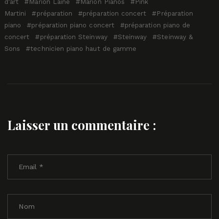
d'art
Marion Lainé
Marion Pianos
Pink
Martini
préparation
préparation concert
Préparation
piano
préparation piano concert
préparation piano de
concert
préparation Steinway
Steinway
Steinway &
Sons
technicien piano haut de gamme
Laisser un commentaire :