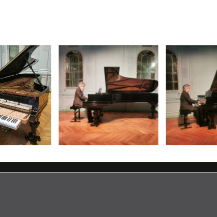
les mécènes et bienfaiteurs de la Bibliothèque Lagrange Fleu
ay D ayant appartenu à Louis de Lagrange, et qu’il avait con
mique avant sa restauration dans les ateliers Balleron en 20