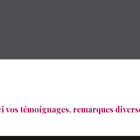
e est à vous !
15 octobre 2022
022
iné
ci vos témoignages, remarques diver