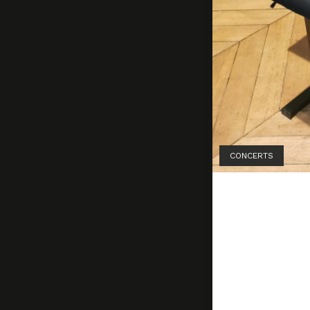
CONCERTS
Préparat
Françoi
Fleuret,
26 janvier 20
by
Marion La
Habitué des l