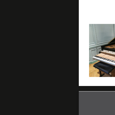
concert pour 
sur le Steinw
état cataclys