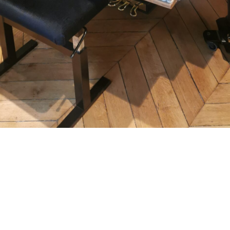
ion Steinway & Sons mod. D de 1905,
s Frédéric Guy, Bibliothèque Lagrang
 Paris
28 mars 2023
23
iné
ieux depuis sa première jeunesse, François-Frédéric est ven