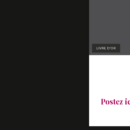
LIVRE D'OR
La Parol
15 octobre 2
by
Marion La
Postez i