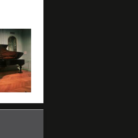
ret. Il a joué
nu dans un
22.