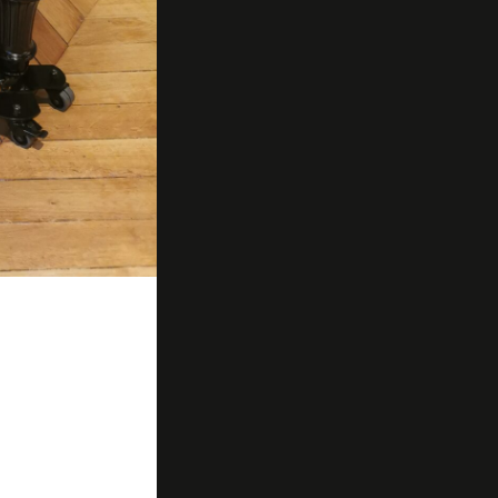
e-
u donner un