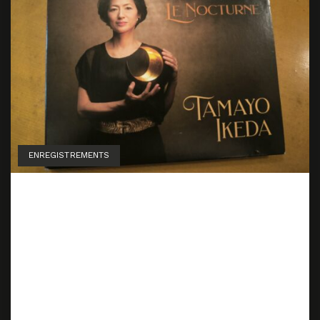
ENREGISTREMENTS
Le Nocturne — Tamayo
Ikeda Enregistrement sur
Pleyel N°1, 2m78 de 1905
8 octobre 2024
30 septembre 2024
by
Marion Lainé
Pour son enregistrement à la Seine Musicale