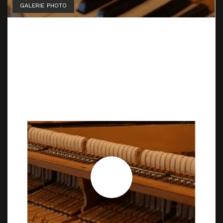
GALERIE PHOTO
Interview Savoie News
9 juillet 2025
9 juillet 2025
by
Marion Lainé
Des pianos restaurés avec passion dans
l’atelier de Marion Lainé, à Verel de Montbel
(Savoie)