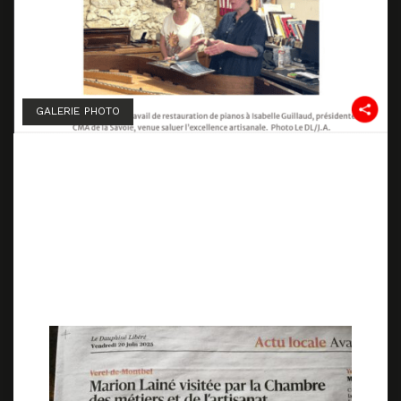
GALERIE PHOTO
L’Atelier de Marion Lainé
reçoit la visite de la CMA, et
du Dauphiné Libéré
23 juin 2025
20 juin 2025
by
Marion Lainé