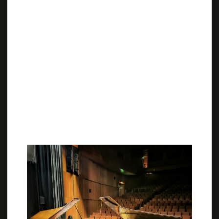
joué par des musiciens de renom
international qui les font ré-entendre aux
générations présentes et futures.
Vardan Mamikonian & Ilan Zajtmann, piano
Pour voir les
photos de la restauration de
l’Erard 1841
en courbaril, dans l’atelier
Marion Pianos
Pour voir les
photos de l’Erard 1841 après
restauration