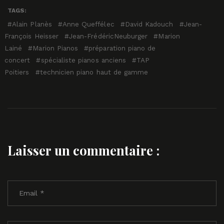
TAGS:
Alain Planès
Anne Queffélec
David Kadouch
Jean-
François Heisser
Jean-FrédéricNeuburger
Marion
Lainé
Marion Pianos
préparation piano de
concert
spécialiste pianos anciens
TAP
Poitiers
technicien piano haut de gamme
Laisser un commentaire :