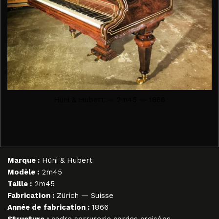
Hüni & Hubert — 2m45 — 1866
Marque :
Hüni & Hubert
Modèle :
2m45
Taille :
2m45
Fabrication :
Zürich — Suisse
Année de fabrication :
1866