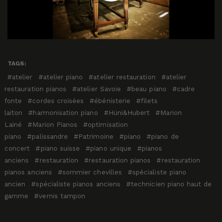
TAGS:
atelier
atelier piano
atelier restauration
atelier
restauration pianos
atelier Savoie
beau piano
cadre
fonte
cordes croisées
ébénisterie
filets
laiton
harmonisation piano
Hüni&Hubert
Marion
Lainé
Marion Pianos
optimisation
piano
palissandre
Patrimoine
piano
piano de
concert
piano suisse
piano unique
pianos
anciens
restauration
restauration pianos
restauration
pianos anciens
sommier chevilles
spécialiste piano
ancien
spécialiste pianos anciens
technicien piano haut de
gamme
vernis tampon