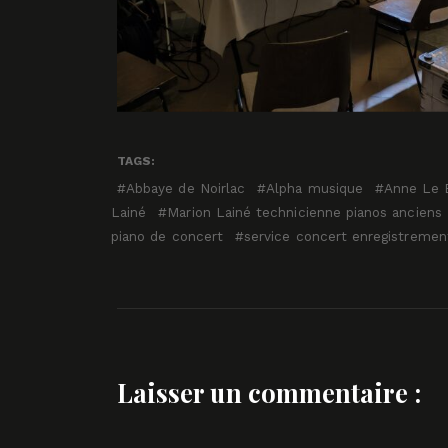
TAGS:
Abbaye de Noirlac
Alpha musique
Anne Le 
Lainé
Marion Lainé technicienne pianos anciens
piano de concert
service concert enregistremen
Laisser un commentaire :