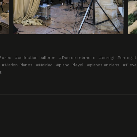
Bozec
collection balleron
Doulce mémoire
enregi
enregis
Marion Pianos
Noirlac
piano Pleyel
pianos anciens
Pleye
t