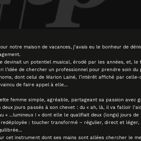
pour notre maison de vacances, j’avais eu le bonheur de déni
nagement.
e devinait un potentiel musical, érodé par les années, et, le
ri l’idée de chercher un professionnel pour prendre soin du
ms, dont celui de Marion Lainé, l’intérêt affiché par celle-c
nvaincu de faire appel à elle…
c cette femme simple, agréable, partageant sa passion avec g
deux jours passés à son chevet : du « ah, là, il va falloir l’
au « …lumineux ! » dont elle le qualifiait deux (longs) jours de
 redéployée : toucher transformé – régulier, direct et léger,
quilibrée…
ur cet instrument dont ses mains sont allées chercher le meil