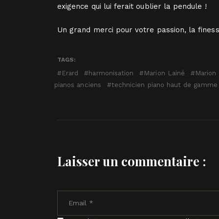
exigence qui lui ferait oublier la pendule !
Un grand merci pour votre passion, la finesse
TAGS:
Erard
harmonisation
Marion Lainé
Marion 
pianos anciens
technicien piano haut de gamme
Laisser un commentaire :