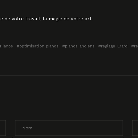
 de votre travail, la magie de votre art.
Pianos
optimisation pianos
pianos anciens
réglage Erard
r