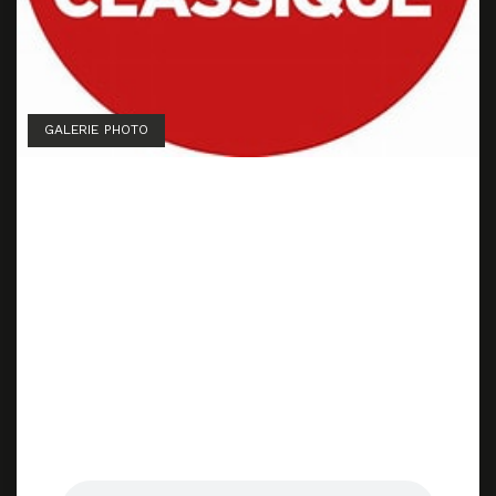
GALERIE PHOTO
Le Journal de 7h30 de Radio
Classique — Edition du 28
Octobre 2022
7 novembre 2022
28 octobre 2022
by
Marion Lainé
Augustin Lefebvre consacre un reportage sur
le travail de Marion Lainé, que vous pouvez
entendre en podcast en cliquant
ici
ou en
mp3 (7′30″) :