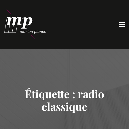
Étiquette :
radio
classique