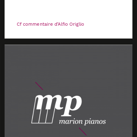
Cf commentaire d’Alfio Origlio