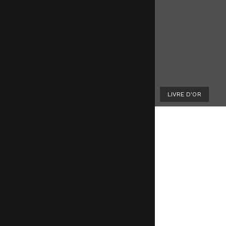
LIVRE D'OR
Patrick 
Marign
18 
18 juin 2019
by
Marion La
Il y a quelqu
pianos à son 
Ces pianos qu
caractère et 