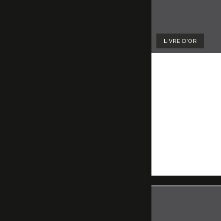
LIVRE D'OR
Lénore G
de Chavi
29 mars 2020
by
Marion La
Un grand merc
retrouvé son 