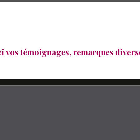
e est à vous !
15 octobre 2022
022
iné
ci vos témoignages, remarques diver