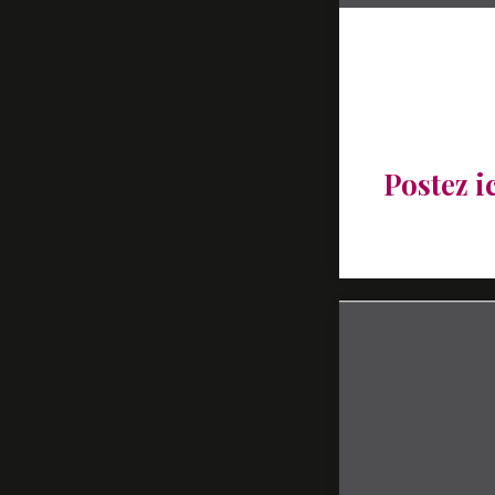
La Parol
15 octobre 2
by
Marion La
Postez i