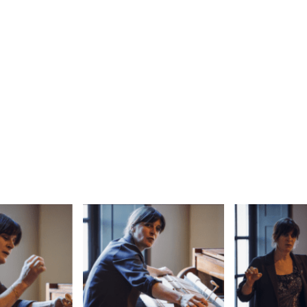
ne conférence pour parler de son métier de restauratrice d
 restauration du piano Erard modèle Zéro de 1903 de style
 l’exposition. Cette prise de parole est suivie d’un concert 
servatoire de Versailles, dont le choix des oeuvres illustre 
s particulières de la facture française en interprétant des o
époque du piano sur lequel ils jouent : limpidité, densité de 
our revoir la conférence concert en entier
 reportage photos de
Didier Nguyen