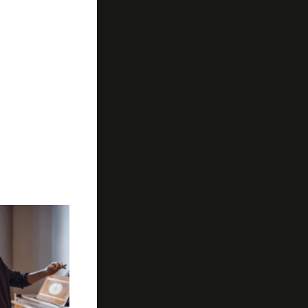
e pianos et
 Adams,
donné par les
parfaitement
euvres
son et fluidité