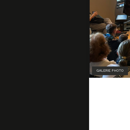
GALERIE PHOTO
Confére
de pian
21 septembre
by
Marion La
A l’occasion 
Savoir-Faire 