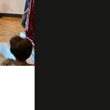
aurateur
e Soleil des
ailles, Marion