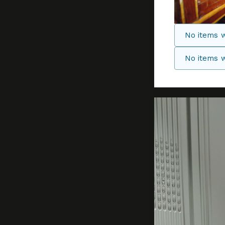
No items w
No items w