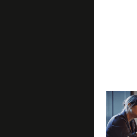
Lainé anime u
notamment la
restauré pour
élèves du Con
les propriété
composées à l’
du toucher.
Cliquer ici p
Captation et