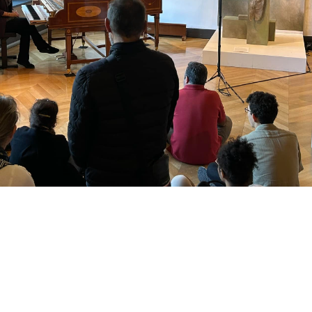
nce-Concert autour du métier de rest
os
30 septembre 2024
 2024
iné
des Journées du Patrimoine, et pour clore l’exposition “Sous l
— Les Maître d’Art et leurs Élèves”, à l’espace Richaud à Vers