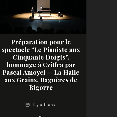
Préparation pour le
spectacle “Le Pianiste aux
Cinquante Doigts”,
hommage à Cziffra par
Pascal Amoyel — La Halle
aux Grains, Bagnères de
Bigorre
Date
Il y a 11 ans