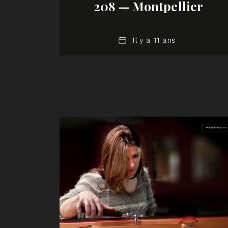
208 — Montpellier
Date
Il y a 11 ans