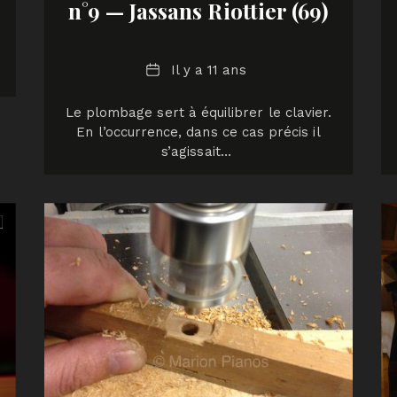
n°9 — Jassans Riottier (69)
Date
Il y a 11 ans
Le plombage sert à équilibrer le clavier.
En l’occurrence, dans ce cas précis il
s’agissait…